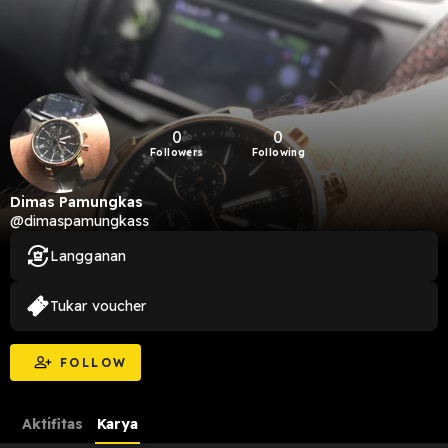
0
0
Followers
Following
Dimas Pamungkas
@dimaspamungkass
Langganan
Tukar voucher
FOLLOW
Aktifitas
Karya