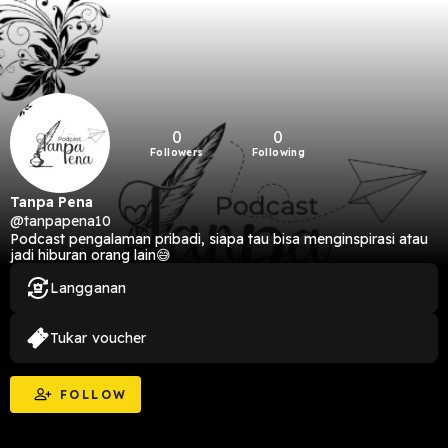
0
0
Followers
Following
Tanpa Pena
@tanpapena10
Podcast pengalaman pribadi, siapa tau bisa menginspirasi atau
jadi hiburan orang lain😅
Langganan
Tukar voucher
FOLLOW