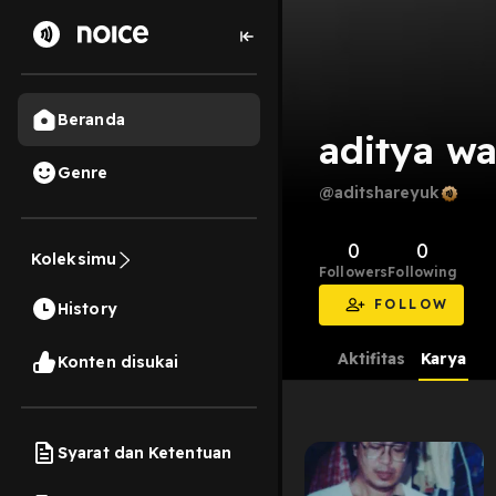
Beranda
aditya wa
Genre
@aditshareyuk
0
0
Koleksimu
Followers
Following
FOLLOW
History
Aktifitas
Karya
Konten disukai
Syarat dan Ketentuan