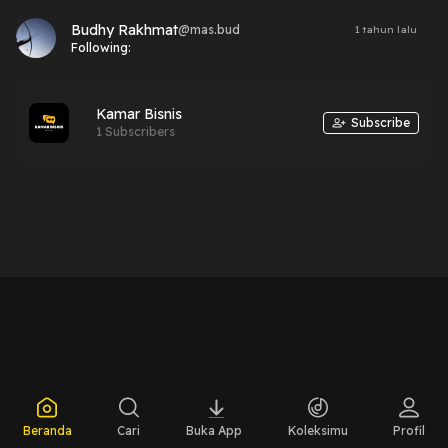
Budhy Rakhmat
@
mas.bud
1 tahun lalu
Following:
Kamar Bisnis
Subscribe
1 Subscribers
Beranda
Cari
Buka App
Koleksimu
Profil