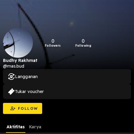
0
0
Followers
Following
Budhy Rakhmat
@mas.bud
Langganan
Tukar voucher
FOLLOW
Aktifitas
Karya