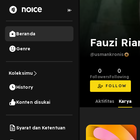
Beranda
Fauzi Ria
Genre
@usmankronis
0
0
Koleksimu
Followers
Following
FOLLOW
History
Aktifitas
Karya
Konten disukai
Syarat dan Ketentuan