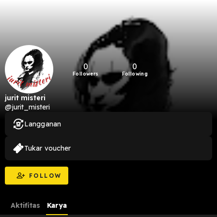
0
0
Followers
Following
jurit misteri
@jurit_misteri
Langganan
Tukar voucher
FOLLOW
Aktifitas
Karya