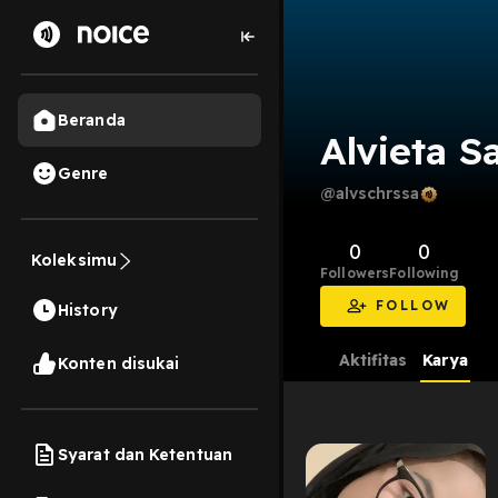
Beranda
Alvieta S
Genre
@alvschrssa
0
0
Koleksimu
Followers
Following
FOLLOW
History
Aktifitas
Karya
Konten disukai
Syarat dan Ketentuan