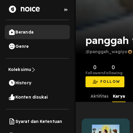
Beranda
panggah 
Genre
@panggah_wagiyo
0
0
Koleksimu
Followers
Following
FOLLOW
History
Aktifitas
Karya
Konten disukai
Syarat dan Ketentuan