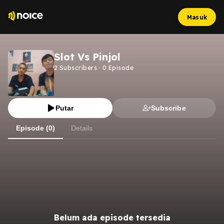
Masuk
Slot Vs Pinjol
2
Subscribers
·
0
Episode
Putar
Subscribe
Episode (0)
Details
Belum ada episode tersedia