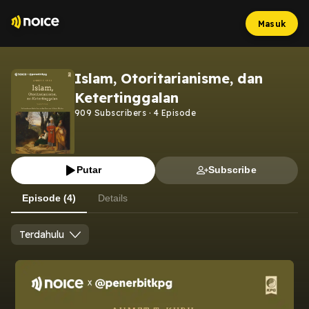
Masuk
Islam, Otoritarianisme, dan
Ketertinggalan
909
Subscribers
·
4
Episode
Putar
Subscribe
Episode (4)
Details
Terdahulu