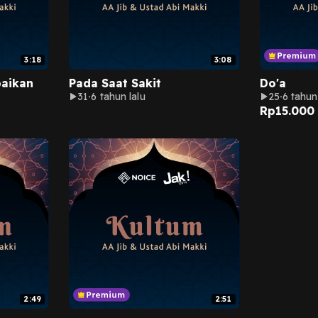
3:18
3:08
aikan
Pada Saat Sakit
Do'a
31
6 tahun lalu
25
6 tahun
Rp
15.000
2:49
2:51