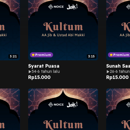
3:21
3:15
Syarat Puasa
Sunah Saa
54
6 tahun lalu
26
6 tahun
Rp
15.000
Rp
15.000