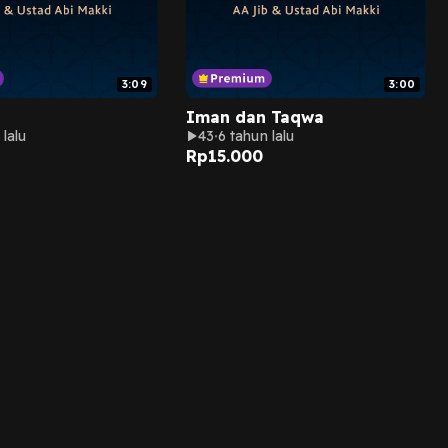
3:09
3:00
Iman dan Taqwa
 lalu
43
6 tahun lalu
Rp
15.000