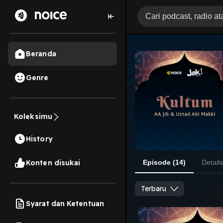
Beranda
Genre
Koleksimu
History
Konten disukai
Episode (14)
Details
Terbaru
Syarat dan Ketentuan