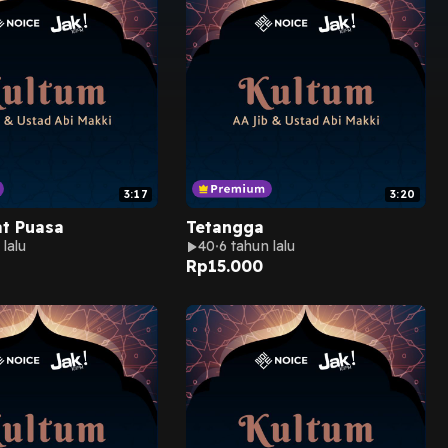
3:17
3:20
t Puasa
Tetangga
 lalu
40
6 tahun lalu
Rp
15.000