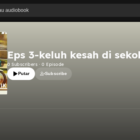
Eps 3-keluh kesah di seko
0
Subscribers
·
0
Episode
Putar
Subscribe