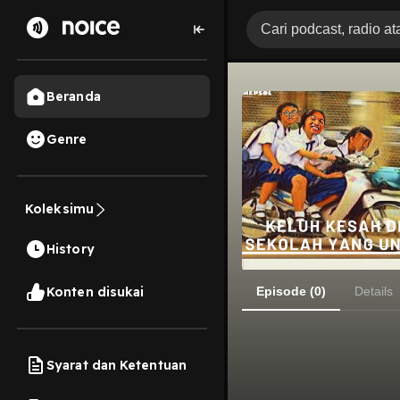
Beranda
Genre
Koleksimu
History
Konten disukai
Episode (0)
Details
Syarat dan Ketentuan