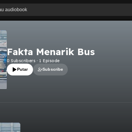
Fakta Menarik Bus
0
Subscribers
·
1
Episode
Putar
Subscribe