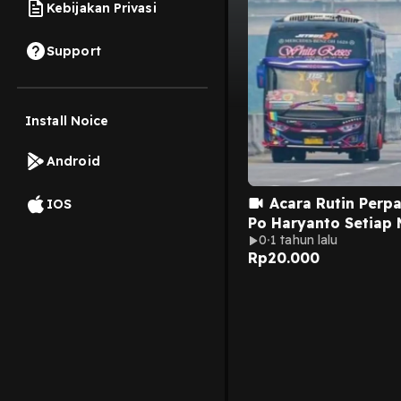
Kebijakan Privasi
Support
Install Noice
Android
Acara Rutin Perpa
IOS
Po Haryanto Setiap
0
1 tahun lalu
Satu Suro
Rp
20.000