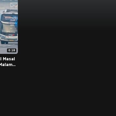
0:18
l Masal
 Malam