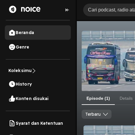
Beranda
Genre
Koleksimu
History
Konten disukai
Episode (1)
Details
Terbaru
Syarat dan Ketentuan