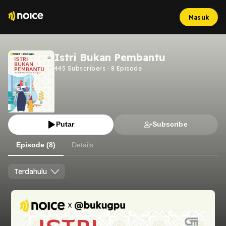
Masuk
Istri Bukan Pembantu
445
Subscribers
·
8
Episode
Putar
Subscribe
Episode (8)
Details
Terdahulu