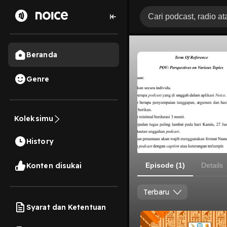
Beranda
Genre
Koleksimu
History
Konten disukai
Episode (1)
Details
Terbaru
Syarat dan Ketentuan