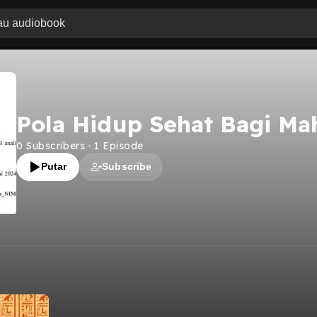
Pola Hidup Sehat Bagi Ma
0
Subscribers
·
1
Episode
Putar
Subscribe