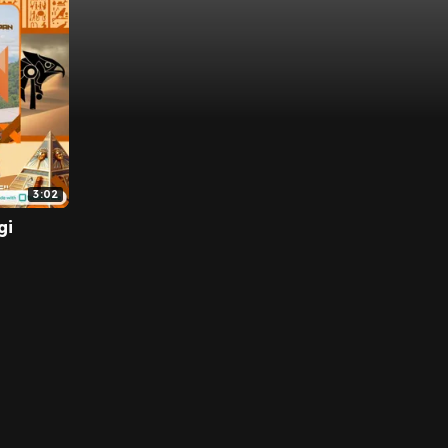
3:02
gi