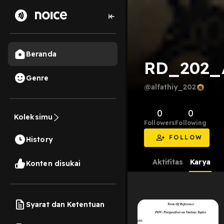
Beranda
RD_202_A
Genre
@alfathiy_202
0
0
Koleksimu
Followers
Following
FOLLOW
History
Aktifitas
Karya
Konten disukai
Syarat dan Ketentuan