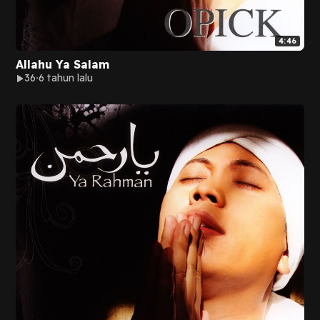
4:46
Allahu Ya Salam
36
6 tahun lalu