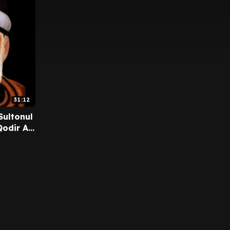
31:12
Sultonul
Qodir Al