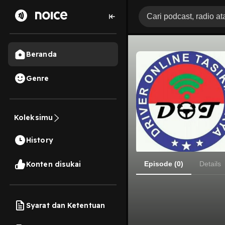
Beranda
Genre
Koleksimu
History
Konten disukai
Episode (0)
Details
Syarat dan Ketentuan