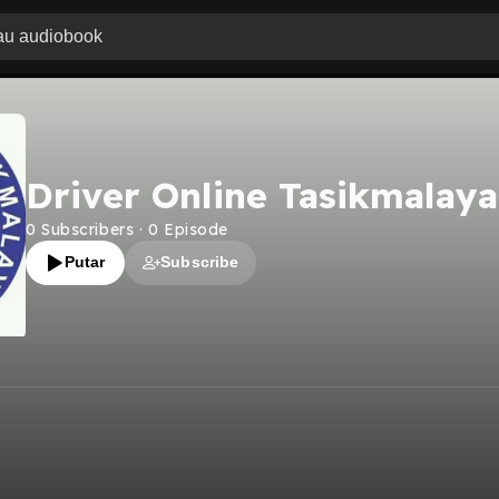
Driver Online Tasikmalaya
0
Subscribers
·
0
Episode
Putar
Subscribe