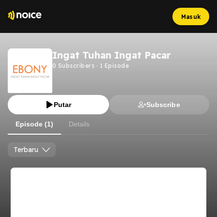
Masuk
Ingat Tuhan Ingat Pacar
0
Subscribers
·
1
Episode
Putar
Subscribe
Episode (1)
Details
Terbaru