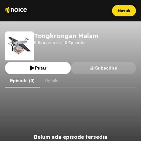
Masuk
Tongkrongan Malam
0
Subscribers
·
0
Episode
Putar
Subscribe
Episode (0)
Details
Belum ada episode tersedia