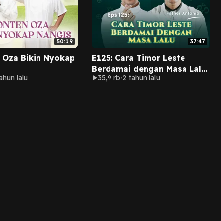
50:19
37:47
 Oza Bikin Nyokap
E125: Cara Timor Leste
Berdamai dengan Masa Lalu
ahun lalu
35,9 rb
2 tahun lalu
(Bersama Father Anthonio)