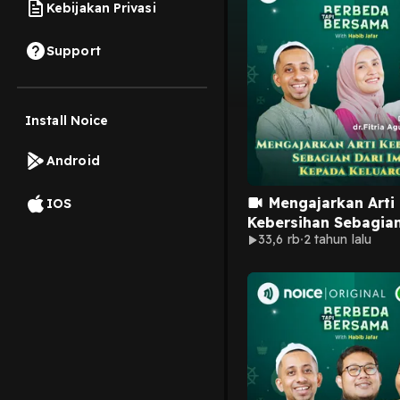
Kebijakan Privasi
Support
Install Noice
Android
Mengajarkan Arti
IOS
Kebersihan Sebagian
33,6 rb
2 tahun lalu
Iman Kepada Keluar
(Bersama Dwi Handa
dr.Fitria Agustina, s