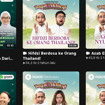
53:53
50:54
Hifdzi Berdosa ke Orang
Azab E
42,8 rb
2 t
 Dari
Thailand!
54,2 rb
2 tahun lalu
ga
 dan
pKK)