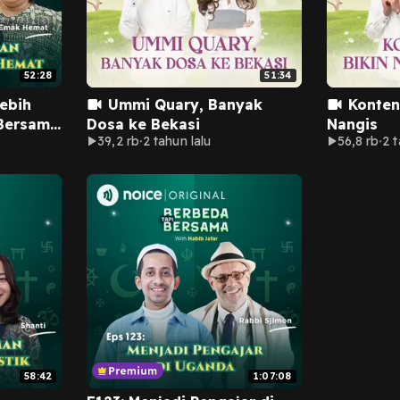
52:28
51:34
ebih
Ummi Quary, Banyak
Konten
Bersama
Dosa ke Bekasi
Nangis
39,2 rb
2 tahun lalu
56,8 rb
2 t
)
58:42
1:07:08