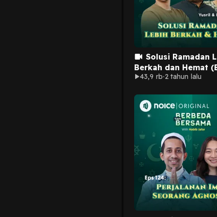
Solusi Ramadan L
Berkah dan Hemat (
43,9 rb
2 tahun lalu
Yusril & Emak Hemat