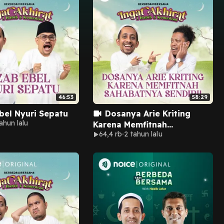
46:53
58:29
bel Nyuri Sepatu
Dosanya Arie Kriting
ahun lalu
Karena Memfitnah
64,4 rb
2 tahun lalu
Sahabatnya Sendiri!