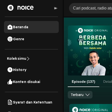
Beranda
Genre
Koleksimu
History
Konten disukai
Episode (137)
Detai
Terbaru
Syarat dan Ketentuan