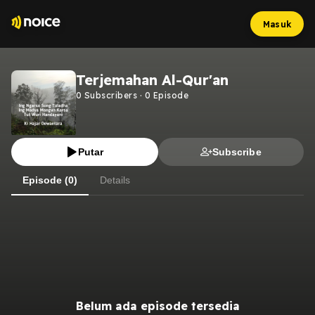
Masuk
Terjemahan Al-Qur'an
0
Subscribers
·
0
Episode
Putar
Subscribe
Episode (0)
Details
Belum ada episode tersedia