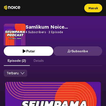
Masuk
Samlikum Noice...
4
Subscribers
·
2
Episode
Putar
Subscribe
Episode (2)
Details
Terbaru