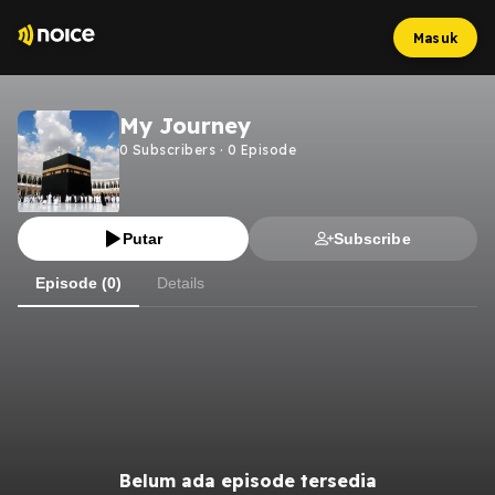
Masuk
My Journey
0
Subscribers
·
0
Episode
Putar
Subscribe
Episode (0)
Details
Belum ada episode tersedia