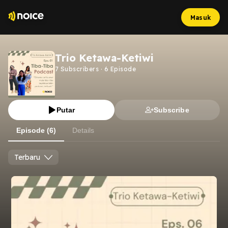
Masuk
Trio Ketawa-Ketiwi
7
Subscribers
·
6
Episode
Putar
Subscribe
Episode (6)
Details
Terbaru