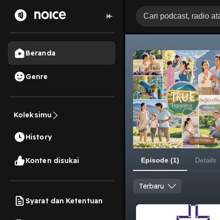
Beranda
Genre
Koleksimu
History
Konten disukai
Episode (1)
Details
Terbaru
Syarat dan Ketentuan