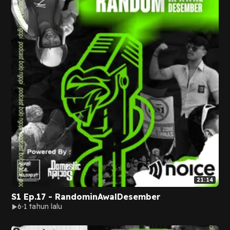
21:14
S1 Ep.17 - RandominAwalDesember
6
1 tahun lalu