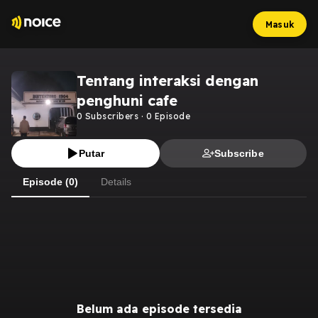
Masuk
Tentang interaksi dengan
penghuni cafe
0
Subscribers
·
0
Episode
Putar
Subscribe
Episode (0)
Details
Belum ada episode tersedia