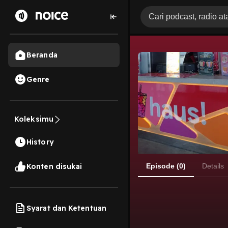
Beranda
Genre
Koleksimu
History
Konten disukai
Episode (0)
Details
Syarat dan Ketentuan