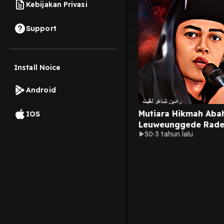
Kebijakan Privasi
Support
Install Noice
Android
Mutiara Hikmah Aba
IOS
Leuweunggede Rade
50
3 tahun lalu
Langit | Mutiara Hik