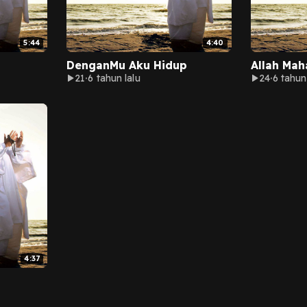
5:44
4:40
DenganMu Aku Hidup
Allah Mah
21
6 tahun lalu
24
6 tahun
4:37