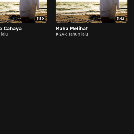
3:50
3:42
a Cahaya
Maha Melihat
 lalu
24
6 tahun lalu