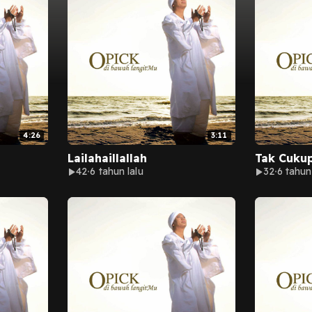
4:26
3:11
Lailahaillallah
Tak Cuku
42
6 tahun lalu
32
6 tahun