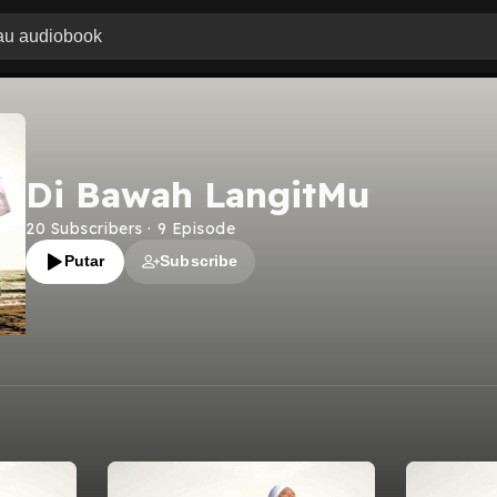
Di Bawah LangitMu
20
Subscribers
·
9
Episode
Putar
Subscribe