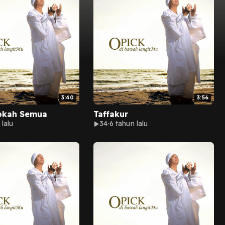
3:40
3:56
pkah Semua
Taffakur
 lalu
34
6 tahun lalu