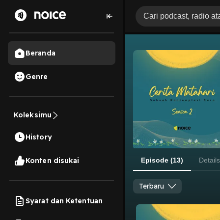
Beranda
Genre
Koleksimu
History
Konten disukai
Episode (13)
Details
Terbaru
Syarat dan Ketentuan