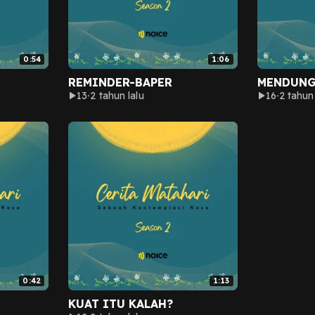
0:54
1:06
REMINDER-BAPER
MENDUN
13
2 tahun lalu
16
2 tahun 
0:42
1:13
KUAT ITU KALAH?