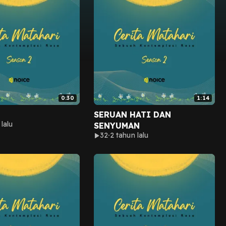
0:30
1:14
SERUAN HATI DAN
lalu
SENYUMAN
32
2 tahun lalu