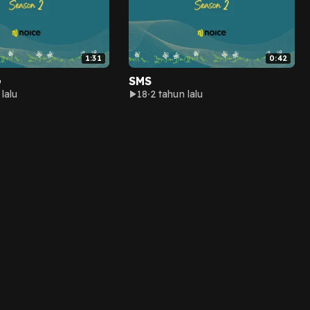
1:31
0:42
G
SMS
lalu
18
2 tahun lalu