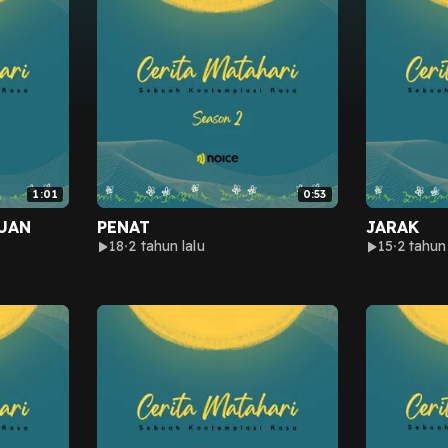
1:01
0:53
UAN
PENAT
JARAK
18
2 tahun lalu
15
2 tahun 