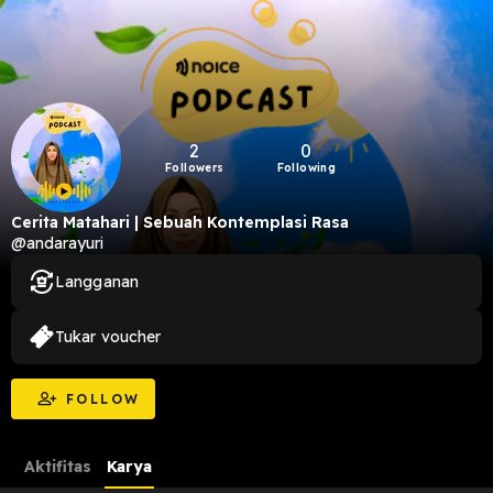
2
0
Followers
Following
Cerita Matahari | Sebuah Kontemplasi Rasa
@andarayuri
Langganan
Tukar voucher
FOLLOW
Aktifitas
Karya