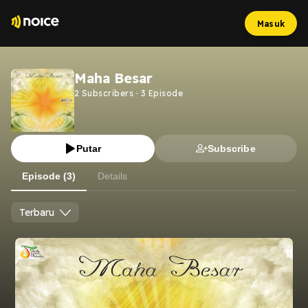
Masuk
Maha Besar
2
Subscribers
·
3
Episode
Putar
Subscribe
Episode (3)
Details
Terbaru