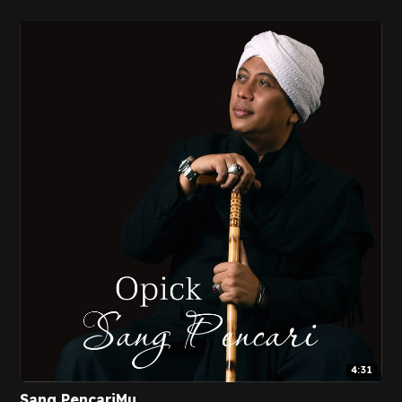
4:31
Sang PencariMu