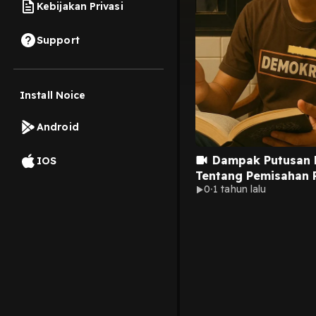
Kebijakan Privasi
Support
Install Noice
Android
Dampak Putusan
IOS
Tentang Pemisahan 
0
1 tahun lalu
Nasional dan Daera