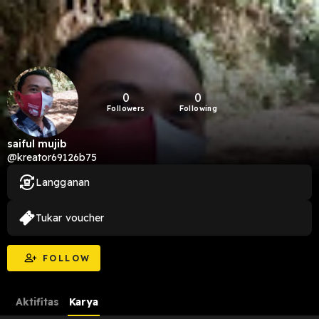
0
0
Followers
Following
saiful mujib
@kreator69126b75
Langganan
Tukar voucher
FOLLOW
Aktifitas
Karya