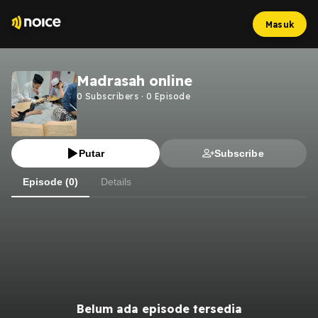
Masuk
Madrasah online
0
Subscribers
·
0
Episode
Putar
Subscribe
Episode (0)
Details
Belum ada episode tersedia