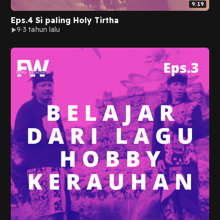
9:19
Eps.4 Si paling Holy Tirtha
9
3 tahun lalu