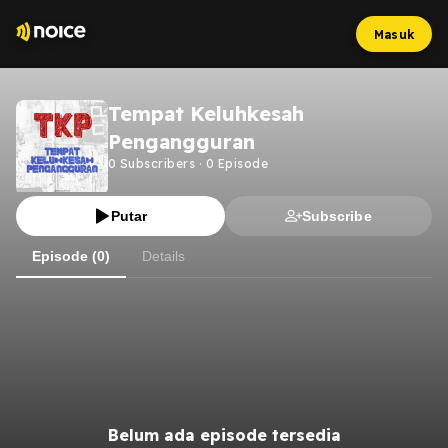
Masuk
Tempat Keluhkesah
Pengangguran
0
Subscribers
·
0
Episode
Putar
Subscribe
Episode (0)
Details
Belum ada episode tersedia