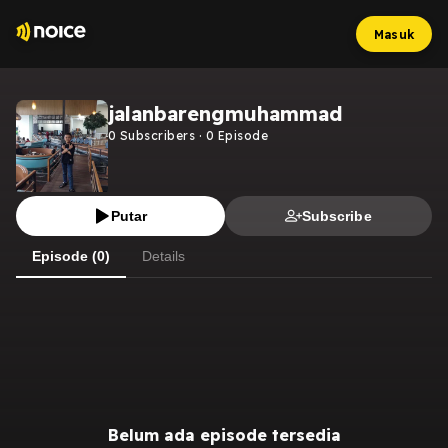
Masuk
jalanbarengmuhammad
0
Subscribers
·
0
Episode
Putar
Subscribe
Episode (0)
Details
Belum ada episode tersedia