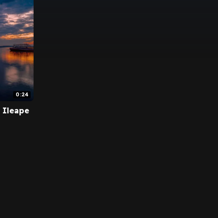
0:24
 Ileape