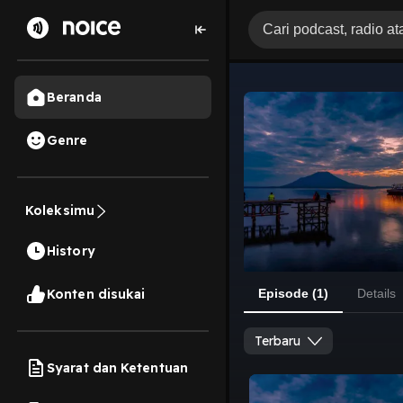
Beranda
Genre
Koleksimu
History
Konten disukai
Episode (1)
Details
Terbaru
Syarat dan Ketentuan