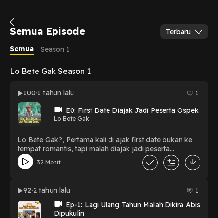
Semua Episode
Terbaru
Semua
Season 1
Lo Bete Gak Season 1
100
1 tahun lalu
1
E0: First Date Diajak Jadi Peserta Ospek
Lo Bete Gak
Lo Bete Gak?, Pertama kali di ajak first date bukan ke
tempat romantis, tapi malah diajak jadi peserta
ospek!Jangan lupa follow Instagram & Tiktok Lo Bete
32 Menit
Gak? IG: @lobetegak Tiktok : @.lobetegak
92
2 tahun lalu
1
Ep-1: Lagi Ulang Tahun Malah Dikira Abis
Dipukulin