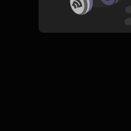
komentar belum bisa dimuat. Coba refr
atau periksa koneksi internet k