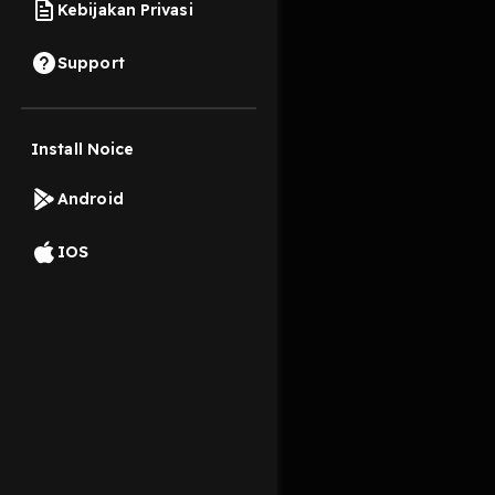
Kebijakan Privasi
30 Juli 2024
Support
Tetet totetet totetet 
Install Noice
Read More
Android
Komedi
IOS