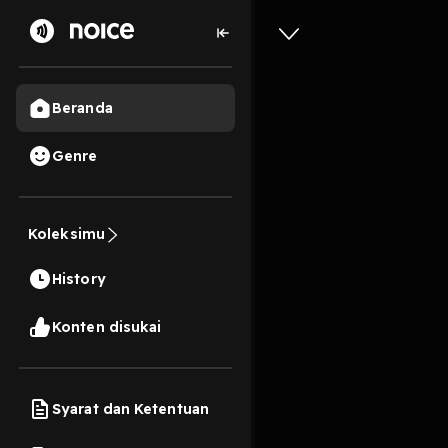
Beranda
Genre
92
2 tahun lalu
26 M
Ep-1: 
Koleksimu
Dipukuli
History
Play
Konten disukai
Syarat dan Ketentuan