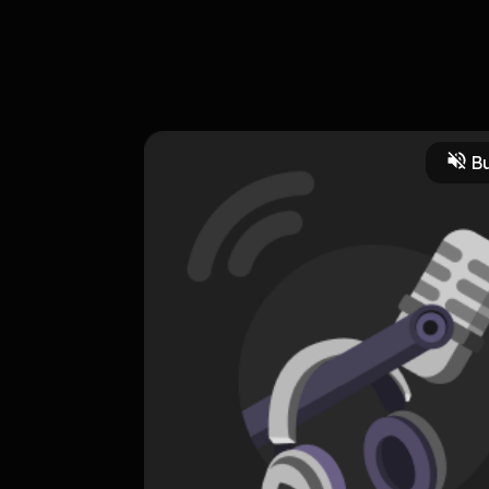
Hari ini.. hari yang kau tunggu. Bertambah 1 tahun, usia mu.
Bu
HOSTING
Lo Bete Gak
0 Subscribers