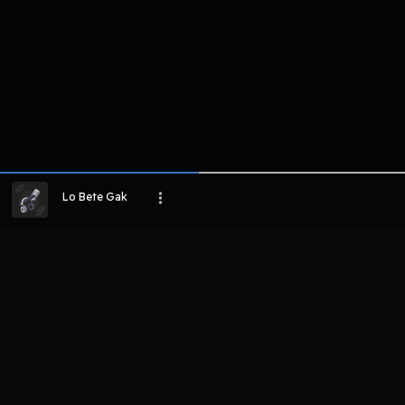
Host
Host
Host
Podcast Lo
Dhika haryo
Wanda Dani
Bete Gak
Putra
Lo Bete Gak
LIHAT EPISODE LAIN