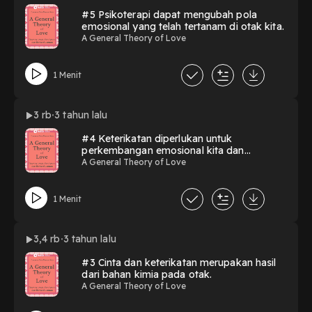
#5 Psikoterapi dapat mengubah pola
emosional yang telah tertanam di otak kita.
A General Theory of Love
1 Menit
3 rb
3 tahun lalu
#4 Keterikatan diperlukan untuk
perkembangan emosional kita dan
dibentuk sejak kecil.
A General Theory of Love
1 Menit
3,4 rb
3 tahun lalu
#3 Cinta dan keterikatan merupakan hasil
dari bahan kimia pada otak.
A General Theory of Love