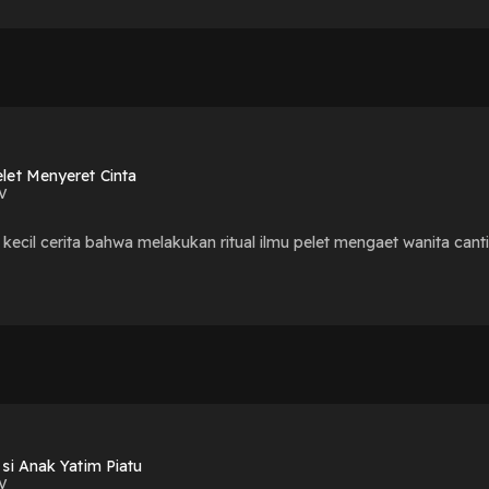
2
let Menyeret Cinta
V
 kecil cerita bahwa melakukan ritual ilmu pelet mengaet wanita cant
 si Anak Yatim Piatu
V