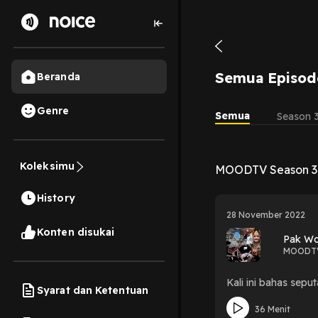
Semua Episod
Beranda
Genre
Semua
Season 
Koleksimu
MOODTV Season 3
History
28 November 2022
Konten disukai
Pak Woy
MOODT
Kali ini bahas seput
Syarat dan Ketentuan
36 Menit