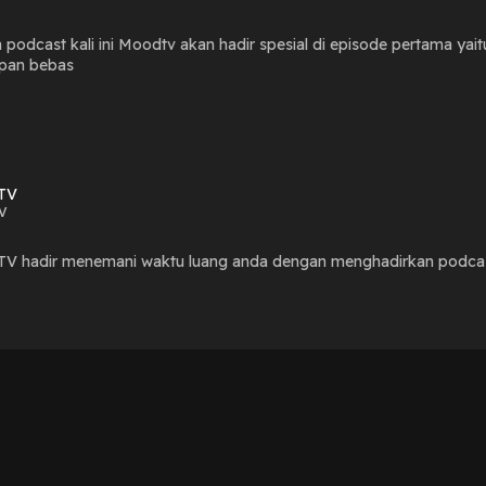
 podcast kali ini Moodtv akan hadir spesial di episode pertama yai
upan bebas
TV
V
V hadir menemani waktu luang anda dengan menghadirkan podcast 