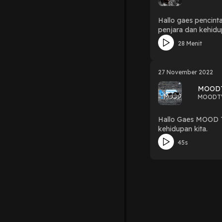
Hallo gaes pencinta
penjara dan kehid
28 Menit
27 November 2022
MOOD
MOODT
Hallo Gaes MOOD T
kehidupan kita.
45s