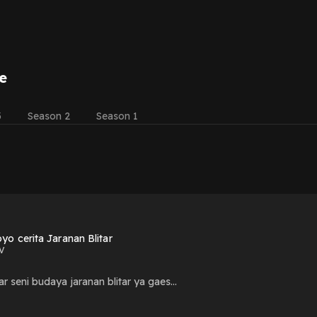
e
3
Season 2
Season 1
o cerita Jaranan Blitar
V
ar seni budaya jaranan blitar ya gaes...