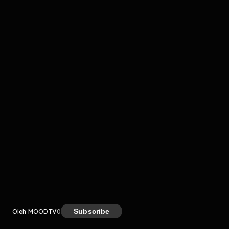
komentar belum bisa dimuat. Coba refresh halaman
atau periksa koneksi internet kamu.
Kreator
Subscribe
Oleh MOODTV
0