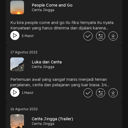
People Come and Go
Cerita Jingga
Ku kira people come and go itu fiksi ternyata itu nyata.
Kenyataan yang harus diterima dan dijalani karena
dibalik pertemuan dan perpisahan itu selalu ada
5 Menit
pelajaran berharga didalamnya. selamat menjali hidupp
dengan kenyataan people come and go.
17 Agustus 2022
Luka dan Cerita
Cerita Jingga
Pertemuan awal yang sangat manis menjadi teman
perjalanan, cerita dan pelajaran yang luar biasa. Ini
tentang dia, luka dan cerita.
1 Menit
16 Agustus 2022
Cerita Jingga (Trailer)
Cerita Jingga