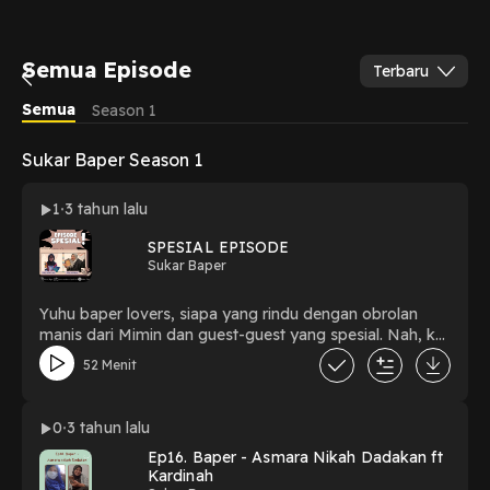
Semua Episode
Terbaru
Semua
Season 1
Sukar Baper Season 1
1
3 tahun lalu
SPESIAL EPISODE
Sukar Baper
Yuhu baper lovers, siapa yang rindu dengan obrolan
manis dari Mimin dan guest-guest yang spesial. Nah, kali
ini Mimin hadir dengan guest yang luar biasa keren,
52 Menit
Cindy Andika Fiona. Selamat mendengarkan!
0
3 tahun lalu
Ep16. Baper - Asmara Nikah Dadakan ft
Kardinah