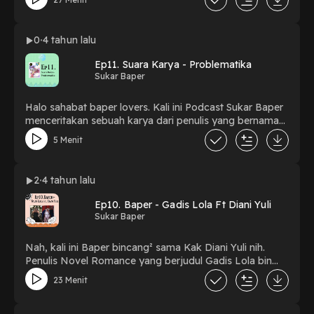
konsep novel Problematika karya Kak Ardyan
Mukhtaram. Mau tau keseruannya? Dengerin sampai
selesai ya😎
0
4 tahun lalu
Ep11. Suara Karya - Problematika
Sukar Baper
Halo sahabat baper lovers. Kali ini Podcast Sukar Baper
menceritakan sebuah karya dari penulis yang bernama
Ardyan Mukhtaram. Novel yang berjudul Problematika,
5 Menit
dengan segala masalah kehidupan yang mungkin akan
sangat related dengan dunia nyata. Penasaran kan
ceritanya seperti apa? Yuk, dengerin! 😎
2
4 tahun lalu
Ep10. Baper - Gadis Lola Ft Diani Yuli
Sukar Baper
Nah, kali ini Baper bincang² sama Kak Diani Yuli nih.
Penulis Novel Romance yang berjudul Gadis Lola bin
gadis lemod. Penasaran kan? Cusss, dengerin 😎
23 Menit