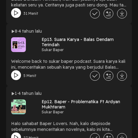
keliatan seru ya. Ceritanya juga pasti seru dong. Mau tau
keseruan ceritanya gimana? Yuk, dengerin episode
31 Menit
baper kali ini. Bincang ala penulis sama Kak Vieyan,
penulis BDT🤩
8
4 tahun lalu
Ep13. Suara Karya - Balas Dendam
Terindah
Sukar Baper
Welcome back to sukar baper podcast. Suara karya kali
ini, menceritakan sebuah karya yang berjudul Balas
Dendam Terindah. Hayolo, ternyata bukan kenangan aja
5 Menit
yang terindah. Balas dendam juga bisa. Penasaran kan
kaya gimana? Selamat mendengarkan 🖤
1
4 tahun lalu
Ep12. Baper - Problematika Ft Ardyan
Mukhtaram
Sukar Baper
Halo sahabat Baper Lovers. Nah, kalo diepisode
sebelumnya menceritakan novelnya, kalo ini kita
langsung ngobrol-ngobrol sama penulisnya tentang
27 Menit